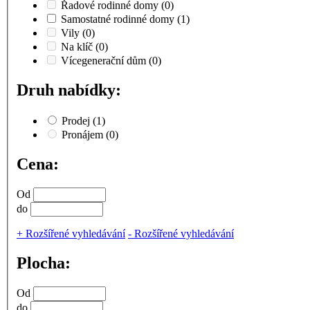
Řadové rodinné domy
(0)
Samostatné rodinné domy
(1)
Vily
(0)
Na klíč
(0)
Vícegenerační dům
(0)
Druh nabídky:
Prodej
(1)
Pronájem
(0)
Cena:
Od
do
+
Rozšířené vyhledávání
-
Rozšířené vyhledávání
Plocha:
Od
do