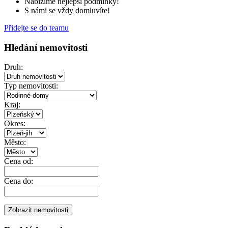
Nabízíme nejlepší podmínky!
S námi se vždy domluvíte!
Přidejte se do teamu
Hledání nemovitosti
Druh:
Typ nemovitosti:
Kraj:
Okres:
Město:
Cena od:
Cena do: