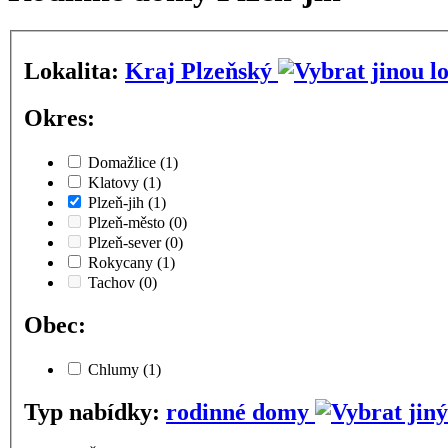
Lokalita:
Kraj Plzeňský
Okres:
Domažlice
(1)
Klatovy
(1)
Plzeň-jih
(1)
Plzeň-město
(0)
Plzeň-sever
(0)
Rokycany
(1)
Tachov
(0)
Obec:
Chlumy
(1)
Typ nabídky:
rodinné domy