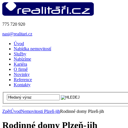
775 720 920
nasi@realitari.cz
Úvod
Nabídka nemovitostí
Služby
Nabízíme
Kariéra
O firmě
Novinky
Reference
Kontakty
Zpět
Úvod
Nemovitosti Plzeň-jih
Rodinné domy Plzeň-jih
Rodinné domy Plzeň-jih