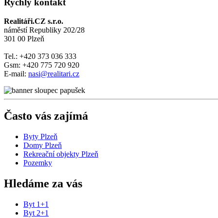
Rychlý kontakt
Realitáři.CZ s.r.o.
náměstí Republiky 202/28
301 00 Plzeň
Tel.: +420 373 036 333
Gsm: +420 775 720 920
E-mail:
nasi@realitari.cz
Často vás zajímá
Byty Plzeň
Domy Plzeň
Rekreační objekty Plzeň
Pozemky
Hledáme za vás
Byt 1+1
Byt 2+1