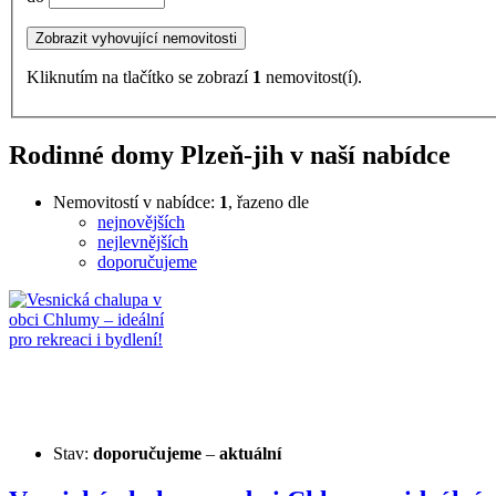
Kliknutím na tlačítko se zobrazí
1
nemovitost(í).
Rodinné domy Plzeň-jih v naší nabídce
Nemovitostí v nabídce:
1
, řazeno dle
nejnovějších
nejlevnějších
doporučujeme
Stav:
doporučujeme
–
aktuální