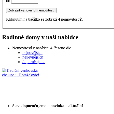
do
Kliknutím na tlačítko se zobrazí
4
nemovitost(í).
Rodinné domy v naší nabídce
Nemovitostí v nabídce:
4
, řazeno dle
nejnovějších
nejlevnějších
doporučujeme
Stav:
doporučujeme
–
novinka
–
aktuální