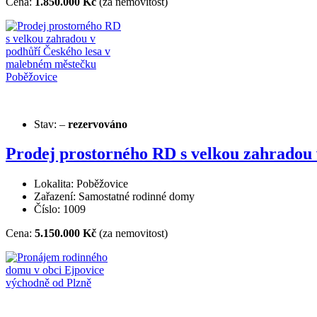
Cena:
1.850.000 Kč
(za nemovitost)
Stav:
–
rezervováno
Prodej prostorného RD s velkou zahradou
Lokalita: Poběžovice
Zařazení: Samostatné rodinné domy
Číslo: 1009
Cena:
5.150.000 Kč
(za nemovitost)