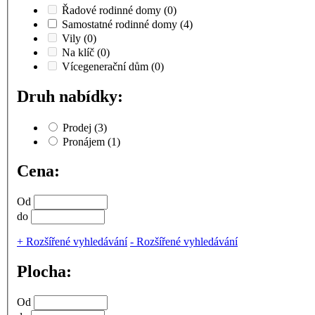
Řadové rodinné domy
(0)
Samostatné rodinné domy
(4)
Vily
(0)
Na klíč
(0)
Vícegenerační dům
(0)
Druh nabídky:
Prodej
(3)
Pronájem
(1)
Cena:
Od
do
+
Rozšířené vyhledávání
-
Rozšířené vyhledávání
Plocha:
Od