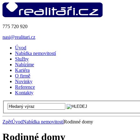
775 720 920
nasi@realitari.cz
Úvod
Nabídka nemovitostí
Služby
Nabízíme
Kariéra
O firmě
Novinky
Reference
Kontakty
Zpět
Úvod
Nabídka nemovitostí
Rodinné domy
Rodinné domy