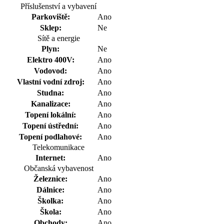
Příslušenství a vybavení
Parkoviště:
Ano
Sklep:
Ne
Sítě a energie
Plyn:
Ne
Elektro 400V:
Ano
Vodovod:
Ano
Vlastní vodní zdroj:
Ano
Studna:
Ano
Kanalizace:
Ano
Topení lokální:
Ano
Topení ústřední:
Ano
Topení podlahové:
Ano
Telekomunikace
Internet:
Ano
Občanská vybavenost
Železnice:
Ano
Dálnice:
Ano
Školka:
Ano
Škola:
Ano
Obchody:
Ano