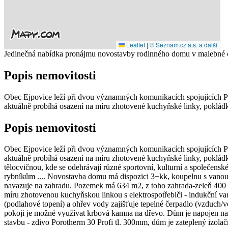
Leaflet
|
© Seznam.cz a.s. a další
Jedinečná nabídka pronájmu novostavby rodinného domu v malebné ob
Popis nemovitosti
Obec Ejpovice leží při dvou významných komunikacích spojujících Pr
aktuálně probíhá osazení na míru zhotovené kuchyňské linky, pokládk
Popis nemovitosti
Obec Ejpovice leží při dvou významných komunikacích spojujících Pr
aktuálně probíhá osazení na míru zhotovené kuchyňské linky, pokládk
tělocvičnou, kde se odehrávají různé sportovní, kulturní a společens
rybníkům .... Novostavba domu má dispozici 3+kk, koupelnu s vanou i
navazuje na zahradu. Pozemek má 634 m2, z toho zahrada-zeleň 400
míru zhotovenou kuchyňskou linkou s elektrospotřebiči - indukční va
(podlahové topení) a ohřev vody zajišťuje tepelné čerpadlo (vzduch
pokoji je možné využívat krbová kamna na dřevo. Dům je napojen na 
stavbu - zdivo Porotherm 30 Profi tl. 300mm, dům je zateplený izolač