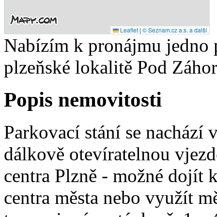
Leaflet
|
© Seznam.cz a.s. a další
Nabízím k pronájmu jedno p
plzeňské lokalitě Pod Záho
Popis nemovitosti
Parkovací stání se nachází
dálkově otevíratelnou vjez
centra Plzně - možné dojít 
centra města nebo využít 