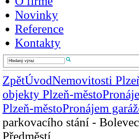
O firmě
Novinky
Reference
Kontakty
Zpět
Úvod
Nemovitosti Plze
objekty Plzeň-město
Pronáje
Plzeň-město
Pronájem garáž
parkovacího stání - Bolevec
Předměstí