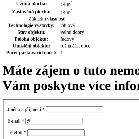
2
Užitná plocha:
14 m
2
Zastavěná plocha:
14 m
Základní vlastnosti
Technologie výstavby:
cihlová
Stav objektu:
velmi dobrý
Poloha objektu:
řadový
Umístění objektu:
rušná část obce
Počet parkovacích míst:
1
Máte zájem o tuto nemo
Vám poskytne více info
Jméno a příjmení
*
E-mail
*
Telefon
*