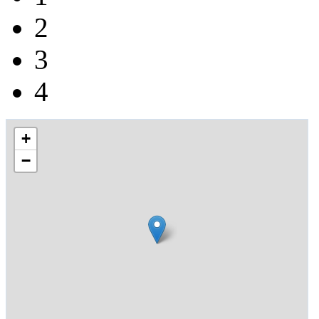
2
3
4
+
−