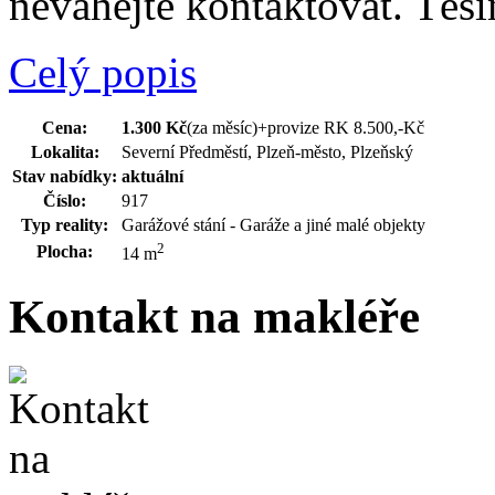
neváhejte kontaktovat. Těší
Celý popis
Cena:
1.300 Kč
(za měsíc)
+provize RK 8.500,-Kč
Lokalita:
Severní Předměstí, Plzeň-město, Plzeňský
Stav nabídky:
aktuální
Číslo:
917
Typ reality:
Garážové stání - Garáže a jiné malé objekty
2
Plocha:
14 m
Kontakt na makléře