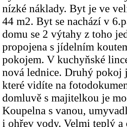
nízké náklady. Byt je ve ve
44 m2. Byt se nachází v 6.
domu se 2 výtahy z toho je
propojena s jídelním koute
pokojem. V kuchyňské lince
nová lednice. Druhý pokoj 
které vidíte na fotodokumen
domluvě s majitelkou je mo
Koupelna s vanou, umyvadl
i ohřev vody. Velmi teplý a