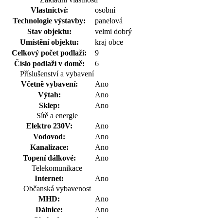
Vlastnictví:
osobní
Technologie výstavby:
panelová
Stav objektu:
velmi dobrý
Umístění objektu:
kraj obce
Celkový počet podlaží:
9
Číslo podlaží v domě:
6
Příslušenství a vybavení
Včetně vybavení:
Ano
Výtah:
Ano
Sklep:
Ano
Sítě a energie
Elektro 230V:
Ano
Vodovod:
Ano
Kanalizace:
Ano
Topení dálkové:
Ano
Telekomunikace
Internet:
Ano
Občanská vybavenost
MHD:
Ano
Dálnice:
Ano