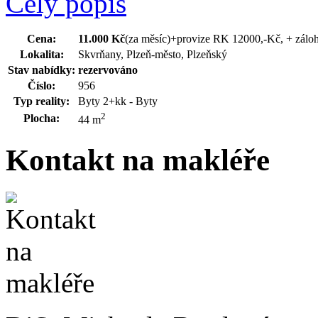
Celý popis
Cena:
11.000 Kč
(za měsíc)
+provize RK 12000,-Kč, + záloh
Lokalita:
Skvrňany, Plzeň-město, Plzeňský
Stav nabídky:
rezervováno
Číslo:
956
Typ reality:
Byty 2+kk - Byty
2
Plocha:
44 m
Kontakt na makléře