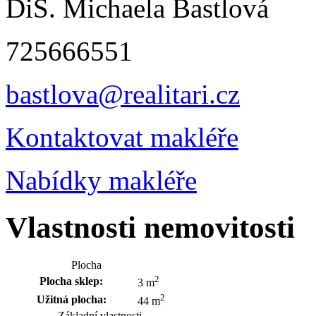
DiS. Michaela Bastlová
725666551
bastlova@realitari.cz
Kontaktovat makléře
Nabídky makléře
Vlastnosti nemovitosti
Plocha
2
Plocha sklep:
3 m
2
Užitná plocha:
44 m
Základní vlastnosti