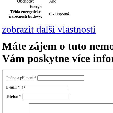
Obchody:
Ano
Energie
Třída energetické
C - Úsporná
náročnosti budovy:
zobrazit další vlastnosti
Máte zájem o tuto nemo
Vám poskytne více info
Jméno a příjmení
*
E-mail
*
Telefon
*