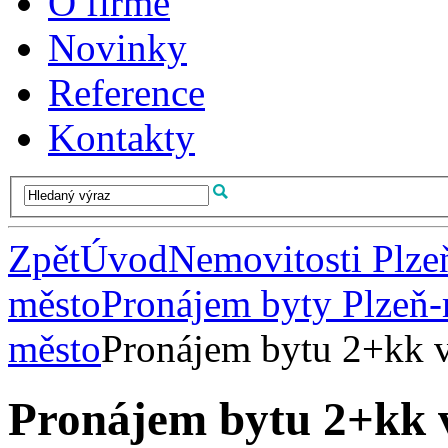
O firmě
Novinky
Reference
Kontakty
Zpět
Úvod
Nemovitosti Plze
město
Pronájem byty Plzeň
město
Pronájem bytu 2+kk 
Pronájem bytu 2+kk 