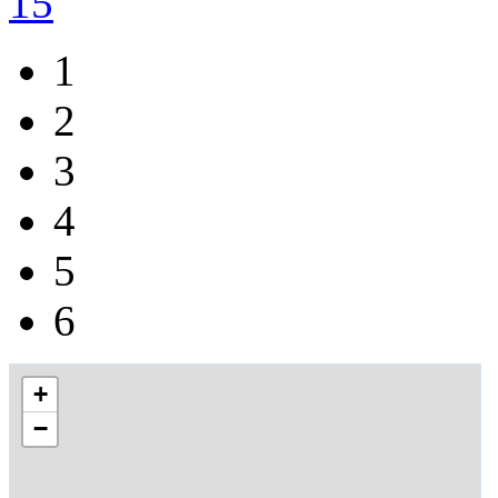
1
2
3
4
5
6
+
−