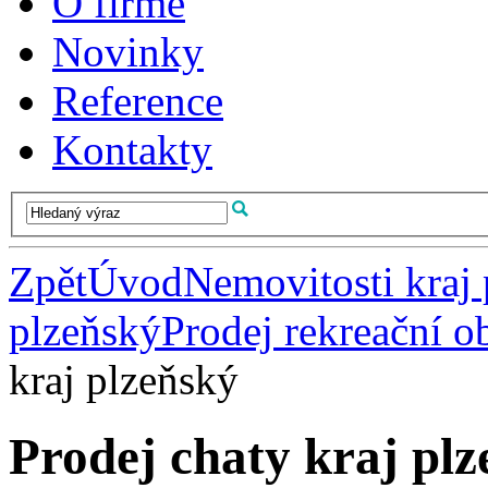
O firmě
Novinky
Reference
Kontakty
Zpět
Úvod
Nemovitosti kraj
plzeňský
Prodej rekreační o
kraj plzeňský
Prodej chaty kraj pl