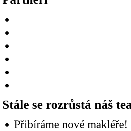
Stále se rozrůstá náš t
Přibíráme nové makléře!