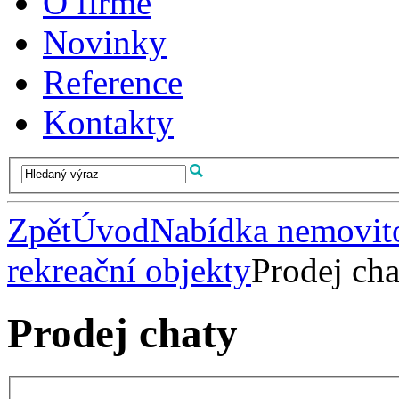
O firmě
Novinky
Reference
Kontakty
Zpět
Úvod
Nabídka nemovito
rekreační objekty
Prodej cha
Prodej chaty