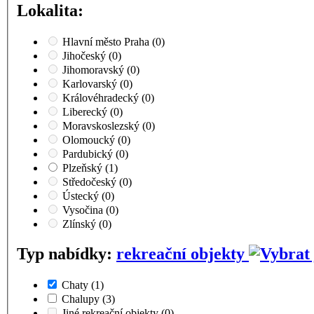
Lokalita:
Hlavní město Praha
(0)
Jihočeský
(0)
Jihomoravský
(0)
Karlovarský
(0)
Královéhradecký
(0)
Liberecký
(0)
Moravskoslezský
(0)
Olomoucký
(0)
Pardubický
(0)
Plzeňský
(1)
Středočeský
(0)
Ústecký
(0)
Vysočina
(0)
Zlínský
(0)
Typ nabídky:
rekreační objekty
Chaty
(1)
Chalupy
(3)
Jiné rekreační objekty
(0)