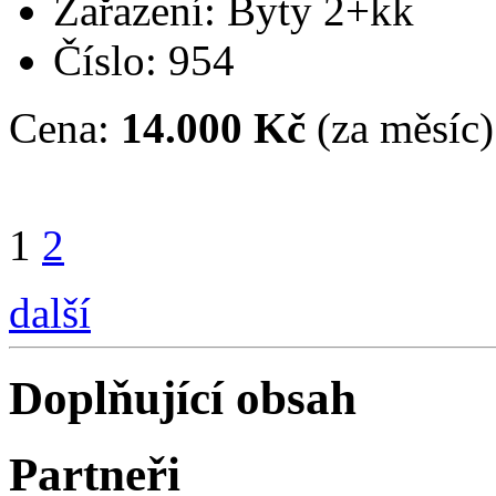
Zařazení: Byty 2+kk
Číslo: 954
Cena:
14.000 Kč
(za měsíc)
1
2
další
Doplňující obsah
Partneři