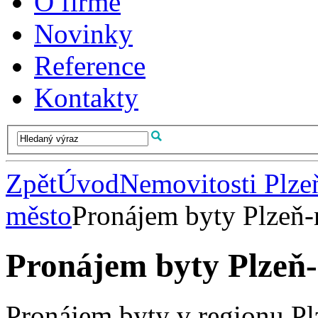
O firmě
Novinky
Reference
Kontakty
Zpět
Úvod
Nemovitosti Plze
město
Pronájem byty Plzeň
Pronájem byty Plzeň
Pronájem byty v regionu P