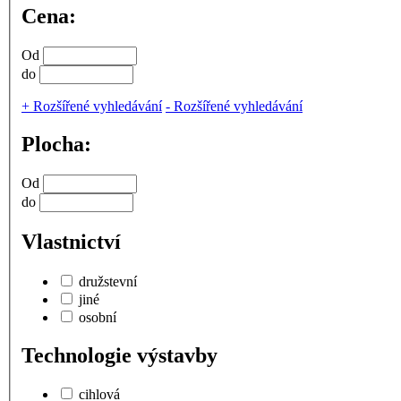
Cena:
Od
do
+
Rozšířené vyhledávání
-
Rozšířené vyhledávání
Plocha:
Od
do
Vlastnictví
družstevní
jiné
osobní
Technologie výstavby
cihlová