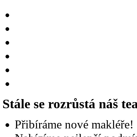
Stále se rozrůstá náš t
Přibíráme nové makléře!