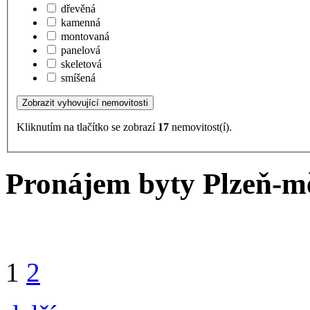
dřevěná
kamenná
montovaná
panelová
skeletová
smíšená
Kliknutím na tlačítko se zobrazí
17
nemovitost(í).
Pronájem byty Plzeň-mě
1
2