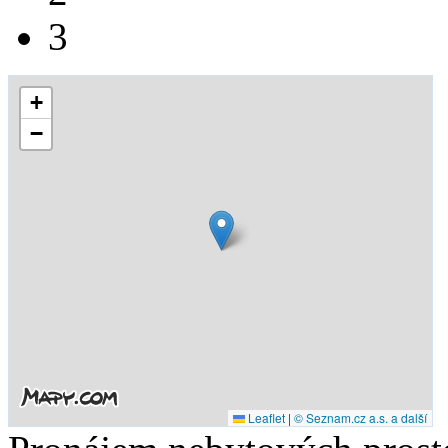
3
+
−
Leaflet
|
© Seznam.cz a.s. a další