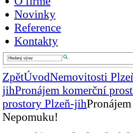
O firmě
Novinky
Reference
Kontakty
Zpět
Úvod
Nemovitosti Plze
jih
Pronájem komerční prost
prostory Plzeň-jih
Pronájem 
Nepomuku!