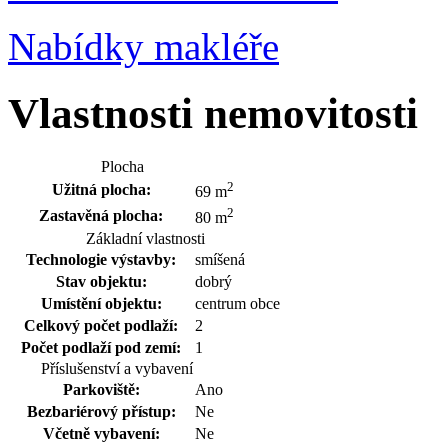
Nabídky makléře
Vlastnosti nemovitosti
Plocha
2
Užitná plocha:
69 m
2
Zastavěná plocha:
80 m
Základní vlastnosti
Technologie výstavby:
smíšená
Stav objektu:
dobrý
Umístění objektu:
centrum obce
Celkový počet podlaží:
2
Počet podlaží pod zemí:
1
Příslušenství a vybavení
Parkoviště:
Ano
Bezbariérový přístup:
Ne
Včetně vybavení:
Ne