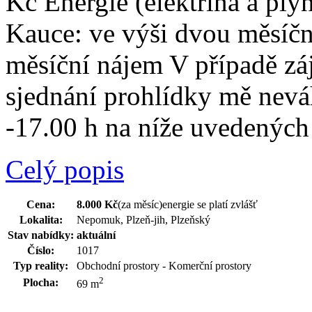
Kč Energie (elektřina a ply
Kauce: ve výši dvou měsíč
měsíční nájem V případě zá
sjednání prohlídky mě nevá
-17.00 h na níže uvedených
Celý popis
Cena:
8.000 Kč
(za měsíc)
energie se platí zvlášť
Lokalita:
Nepomuk, Plzeň-jih, Plzeňský
Stav nabídky:
aktuální
Číslo:
1017
Typ reality:
Obchodní prostory - Komerční prostory
2
Plocha:
69 m