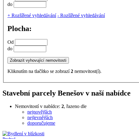
do
+
Rozšířené vyhledávání
-
Rozšířené vyhledávání
Plocha:
Od
do
Kliknutím na tlačítko se zobrazí
2
nemovitost(í).
Stavební parcely Benešov v naší nabídce
Nemovitostí v nabídce:
2
, řazeno dle
nejnovějších
nejlevnějších
doporučujeme