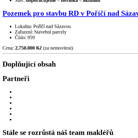
Stav:
doporučujeme
–
novinka
–
aktuální
Pozemek pro stavbu RD v Poříčí nad Sáza
Lokalita: Poříčí nad Sázavou
Zařazení: Stavební parcely
Číslo: 959
Cena:
2.750.000 Kč
(za nemovitost)
Doplňující obsah
Partneři
Stále se rozrůstá náš team makléřů