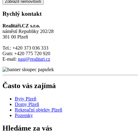
Rychlý kontakt
Realitáři.CZ s.r.o.
náměstí Republiky 202/28
301 00 Plzeň
Tel.: +420 373 036 333
Gsm: +420 775 720 920
E-mail:
nasi@realitari.cz
Často vás zajímá
Byty Plzeň
Domy Plzeň
Rekreační objekty Plzeň
Pozemky
Hledáme za vás