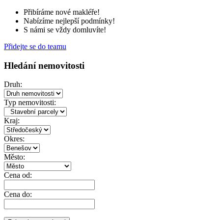
Přibíráme nové makléře!
Nabízíme nejlepší podmínky!
S námi se vždy domluvíte!
Přidejte se do teamu
Hledání nemovitosti
Druh:
Typ nemovitosti:
Kraj:
Okres:
Město:
Cena od:
Cena do: