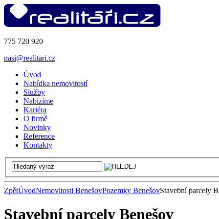
775 720 920
nasi@realitari.cz
Úvod
Nabídka nemovitostí
Služby
Nabízíme
Kariéra
O firmě
Novinky
Reference
Kontakty
Zpět
Úvod
Nemovitosti Benešov
Pozemky Benešov
Stavební parcely 
Stavební parcely Benešov