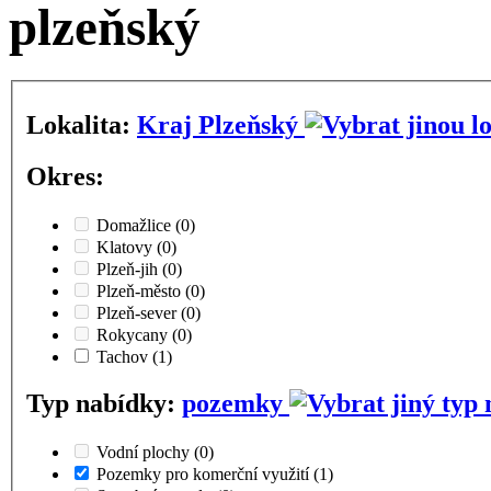
plzeňský
Lokalita:
Kraj Plzeňský
Okres:
Domažlice
(0)
Klatovy
(0)
Plzeň-jih
(0)
Plzeň-město
(0)
Plzeň-sever
(0)
Rokycany
(0)
Tachov
(1)
Typ nabídky:
pozemky
Vodní plochy
(0)
Pozemky pro komerční využití
(1)