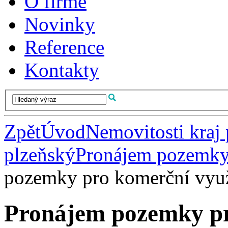
O firmě
Novinky
Reference
Kontakty
Zpět
Úvod
Nemovitosti kraj
plzeňský
Pronájem pozemky 
pozemky pro komerční využi
Pronájem pozemky pr