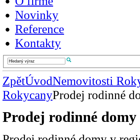
O firmě
Novinky
Reference
Kontakty
Zpět
Úvod
Nemovitosti Rok
Rokycany
Prodej rodinné 
Prodej rodinné domy
Prodej rodinné domy v reg