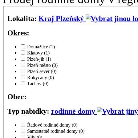
Lokalita:
Kraj Plzeňský
Okres:
Domažlice
(1)
Klatovy
(1)
Plzeň-jih
(1)
Plzeň-město
(0)
Plzeň-sever
(0)
Rokycany
(0)
Tachov
(0)
Obec:
Typ nabídky:
rodinné domy
Řadové rodinné domy
(0)
Samostatné rodinné domy
(0)
Vily
(0)