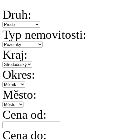
Druh:
Typ nemovitosti:
Kraj:
Okres:
Město:
Cena od:
Cena do: