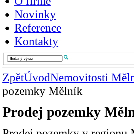
O firmě
Novinky
Reference
Kontakty
Zpět
Úvod
Nemovitosti Měl
pozemky Mělník
Prodej pozemky Měln
Prodej pozemky v regionu 