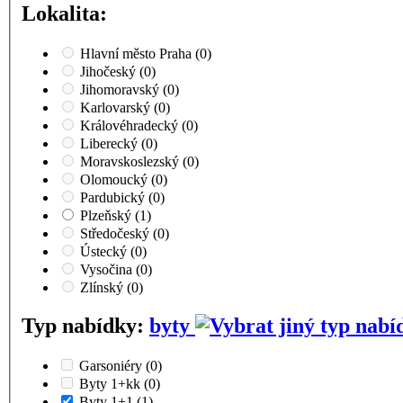
Lokalita:
Hlavní město Praha
(0)
Jihočeský
(0)
Jihomoravský
(0)
Karlovarský
(0)
Královéhradecký
(0)
Liberecký
(0)
Moravskoslezský
(0)
Olomoucký
(0)
Pardubický
(0)
Plzeňský
(1)
Středočeský
(0)
Ústecký
(0)
Vysočina
(0)
Zlínský
(0)
Typ nabídky:
byty
Garsoniéry
(0)
Byty 1+kk
(0)
Byty 1+1
(1)