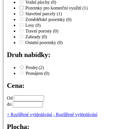
Vodní plochy
(0)
Pozemky pro komerční využití
(1)
Stavební parcely
(1)
Zemědělské pozemky
(0)
Lesy
(0)
Travní porosty
(0)
Zahrady
(0)
Ostatní pozemky
(0)
Druh nabídky:
Prodej
(2)
Pronájem
(0)
Cena:
Od
do
+
Rozšířené vyhledávání
-
Rozšířené vyhledávání
Plocha: