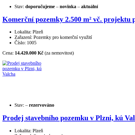
Stav:
doporučujeme
–
novinka
–
aktuální
Komerční pozemky 2.500 m² vč. projektu p
Lokalita: Plzeň
Zařazení: Pozemky pro komerční využití
Číslo: 1005
Cena:
14.420.000 Kč
(za nemovitost)
Stav:
–
rezervováno
Prodej stavebního pozemku v Plzni, kú Va
Lokalita: Plzeň