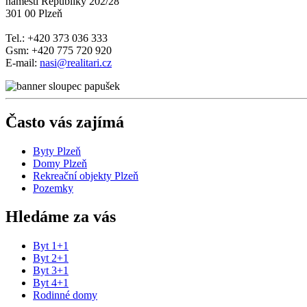
náměstí Republiky 202/28
301 00 Plzeň
Tel.: +420 373 036 333
Gsm: +420 775 720 920
E-mail:
nasi@realitari.cz
Často vás zajímá
Byty Plzeň
Domy Plzeň
Rekreační objekty Plzeň
Pozemky
Hledáme za vás
Byt 1+1
Byt 2+1
Byt 3+1
Byt 4+1
Rodinné domy