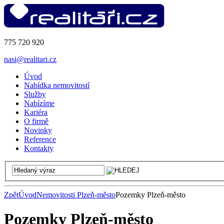
775 720 920
nasi@realitari.cz
Úvod
Nabídka nemovitostí
Služby
Nabízíme
Kariéra
O firmě
Novinky
Reference
Kontakty
Zpět
Úvod
Nemovitosti Plzeň-město
Pozemky Plzeň-město
Pozemky Plzeň-město