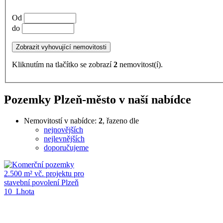
Od
do
Kliknutím na tlačítko se zobrazí
2
nemovitost(í).
Pozemky Plzeň-město v naší nabídce
Nemovitostí v nabídce:
2
, řazeno dle
nejnovějších
nejlevnějších
doporučujeme