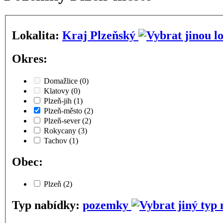
Lokalita:
Kraj Plzeňský
Okres:
Domažlice
(0)
Klatovy
(0)
Plzeň-jih
(1)
Plzeň-město
(2)
Plzeň-sever
(2)
Rokycany
(3)
Tachov
(1)
Obec:
Plzeň
(2)
Typ nabídky:
pozemky