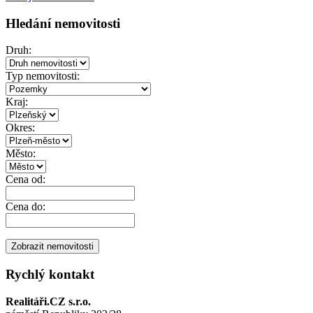
Hledání nemovitosti
Druh:
Typ nemovitosti:
Kraj:
Okres:
Město:
Cena od:
Cena do:
Rychlý kontakt
Realitáři.CZ s.r.o.