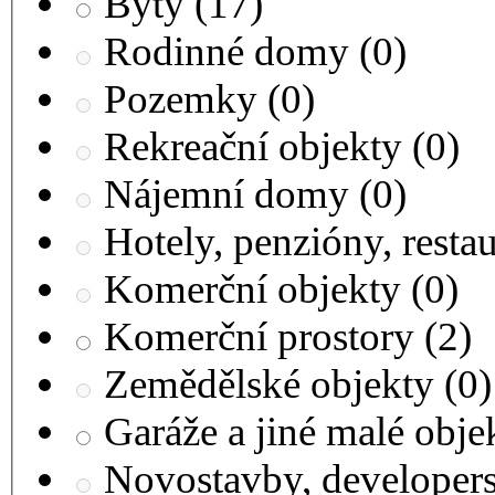
Byty
(17)
Rodinné domy
(0)
Pozemky
(0)
Rekreační objekty
(0)
Nájemní domy
(0)
Hotely, penzióny, resta
Komerční objekty
(0)
Komerční prostory
(2)
Zemědělské objekty
(0)
Garáže a jiné malé obj
Novostavby, developer