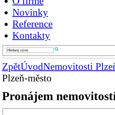
O firmě
Novinky
Reference
Kontakty
Zpět
Úvod
Nemovitosti Plze
Plzeň-město
Pronájem nemovitostí