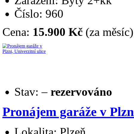
Zařazení: Byty 2+kk
Číslo: 960
Cena:
15.900 Kč
(za měsíc)
Stav:
–
rezervováno
Pronájem garáže v Plzni
Lokalita: Plzeň