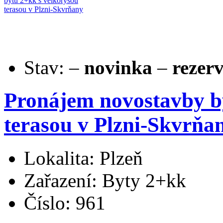
Stav:
–
novinka
–
rezer
Pronájem novostavby b
terasou v Plzni-Skvrňa
Lokalita: Plzeň
Zařazení: Byty 2+kk
Číslo: 961