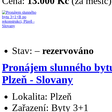
Cena:
13.000 Kč
(za měsíc)
Stav:
–
rezervováno
Pronájem slunného byt
Plzeň - Slovany
Lokalita: Plzeň
Zařazení: Byty 3+1