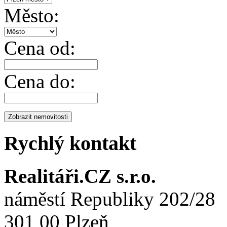
Město:
Cena od:
Cena do:
Rychlý kontakt
Realitáři.CZ s.r.o.
náměstí Republiky 202/28
301 00 Plzeň