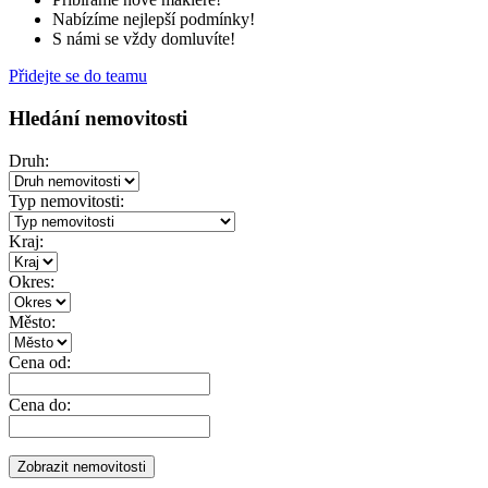
Nabízíme nejlepší podmínky!
S námi se vždy domluvíte!
Přidejte se do teamu
Hledání nemovitosti
Druh:
Typ nemovitosti:
Kraj:
Okres:
Město:
Cena od:
Cena do: