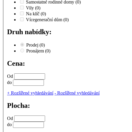
Samostatné rodinné domy
(0)
Vily
(0)
Na klíč
(0)
Vícegenerační dům
(0)
Druh nabídky:
Prodej
(0)
Pronájem
(0)
Cena:
Od
do
+
Rozšířené vyhledávání
-
Rozšířené vyhledávání
Plocha:
Od
do