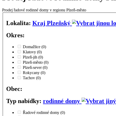
Prodej řadové rodinné domy v regionu Plzeň-město
Lokalita:
Kraj Plzeňský
Okres:
Domažlice
(0)
Klatovy
(0)
Plzeň-jih
(0)
Plzeň-město
(0)
Plzeň-sever
(0)
Rokycany
(0)
Tachov
(0)
Obec:
Typ nabídky:
rodinné domy
Řadové rodinné domy
(0)