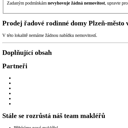
Zadaným podmínkám
nevyhovuje žádná nemovitost
, upravte pro
Prodej řadové rodinné domy Plzeň-město v
V této lokalitě nemáme žádnou nabídku nemovitostí.
Doplňující obsah
Partneři
Stále se rozrůstá náš team makléřů
Přibíráme nové makléře!