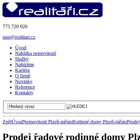
775 720 920
nasi@realitari.cz
Úvod
Nabídka nemovitostí
Služby
Nabízíme
Kariéra
O firmě
Novinky
Reference
Kontakty
Zpět
Úvod
Nemovitosti Plzeň-město
Rodinné domy Plzeň-město
Prodej
Prodej řadové rodinné domy Pl