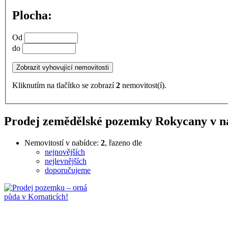
Plocha:
Od
do
Kliknutím na tlačítko se zobrazí
2
nemovitost(í).
Prodej zemědělské pozemky Rokycany v na
Nemovitostí v nabídce:
2
, řazeno dle
nejnovějších
nejlevnějších
doporučujeme