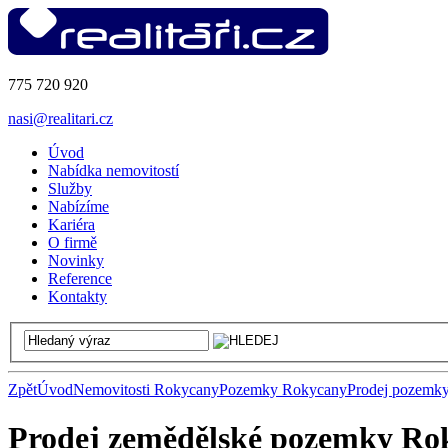
775 720 920
nasi@realitari.cz
Úvod
Nabídka nemovitostí
Služby
Nabízíme
Kariéra
O firmě
Novinky
Reference
Kontakty
Zpět
Úvod
Nemovitosti Rokycany
Pozemky Rokycany
Prodej pozemk
Prodej zemědělské pozemky Ro