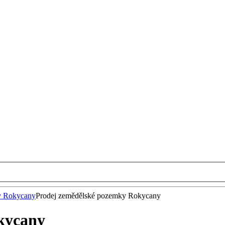
y Rokycany
Prodej zemědělské pozemky Rokycany
kycany