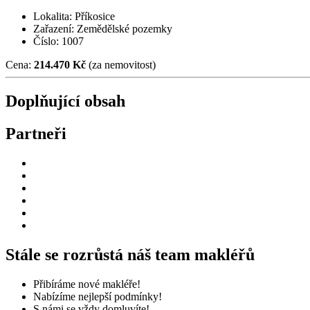
Lokalita: Příkosice
Zařazení: Zemědělské pozemky
Číslo: 1007
Cena:
214.470 Kč
(za nemovitost)
Doplňující obsah
Partneři
Stále se rozrůstá náš team makléřů
Přibíráme nové makléře!
Nabízíme nejlepší podmínky!
S námi se vždy domluvíte!