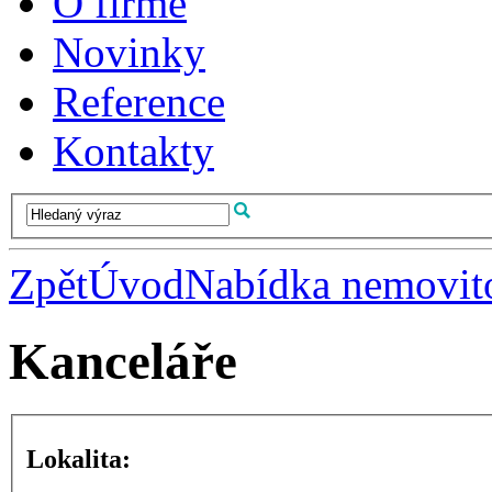
O firmě
Novinky
Reference
Kontakty
Zpět
Úvod
Nabídka nemovito
Kanceláře
Lokalita: