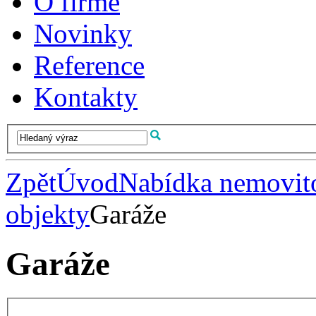
O firmě
Novinky
Reference
Kontakty
Zpět
Úvod
Nabídka nemovito
objekty
Garáže
Garáže